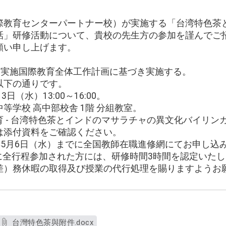
際教育センターパートナー校）が実施する「台湾特色茶
話」研修活動について、貴校の先生方の参加を謹んでご
願い申し上げます。
助実施国際教育全体工作計画に基づき実施する。
以下の通りです。
日（水）13:00～16:00。
等学校 高中部校舎 1階 分組教室。
 - 台湾特色茶とインドのマサラチャの異文化バイリン
は添付資料をご確認ください。
年5月6日（水）までに全国教師在職進修網にてお申し込
研修に全行程参加された方には、研修時間3時間を認定いた
差）務休暇の取得及び授業の代行処理を賜りますようお
台灣特色茶與附件.docx