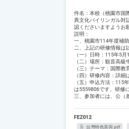
件名：本校（桃園市国
異文化バイリンガル対
認くださいますようお
説明：
一、桃園市114年度補
二、上記の研修情報は
（一）日時：115年5月13
（二）場所：観音高級中
（三）テーマ：国際教育
（四）研修内容：詳細
（五）申込方法：115
は5559806です。
三、参加者には、公（
FEZ012
台灣特色茶與.pdf