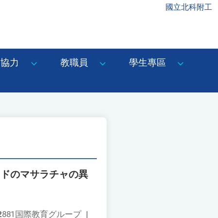
國立北科附工
協力
教職員
學生專區
ンドのマサラチャの異
2
881国際教育グループ
|