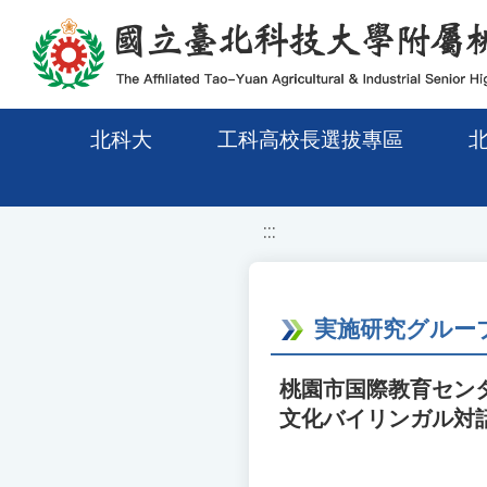
移至網頁之主要內容區位置
北科大
工科高校長選拔專區
:::
実施研究グループ
桃園市国際教育セン
文化バイリンガル対