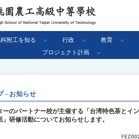
北科附工を知る
行政
教育
プロジェクト計画
 - お知らせ
ターのパートナー校が主催する「台湾特色茶とイ
話」研修活動についてお知らせします。
FEZ00