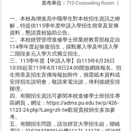
发布单位：
710 Counseling Room
|
一、本校為增進高中職學生對本校招生資訊之瞭
解，特提供115學年度申請入學招生簡章及宣傳
資料，懇請貴校協助公告。
二、本校經營管理進修學士班業經教育部核定自
114學年度起恢復招生，採甄審入學及申請入學
二階段多元入學方式獨立招生。
三、115學年度【申請入學】自115年6月26日
10:00起至115年8月18日24:00開放網路報名。招
生簡章及招生宣傳海報如附件，倘需紙本資料或
安排招生說明會，敬請來電洽談，俾利後續安排
辦理。
四、有關招生資訊可參閱本校進修學士班招生專
區網頁，網址：https://adms.pu.edu.tw/p/426-
1123-24.php?Lang=zh-tw歡迎貴校師生多加參
考。
五、有關招生問題，請洽靜宜大學招生組，聯絡