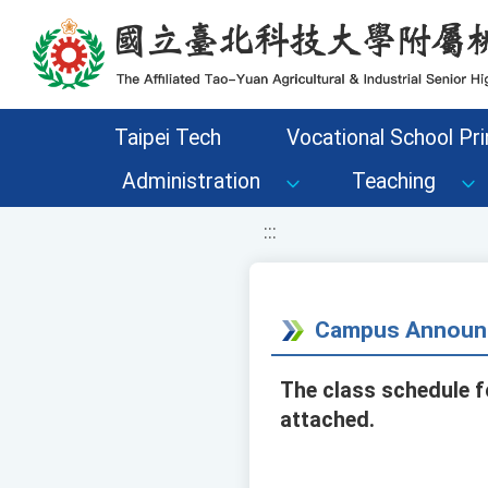
移至網頁之主要內容區位置
Taipei Tech
Vocational School Pri
Administration
Teaching
:::
Campus Announ
The class schedule f
attached.