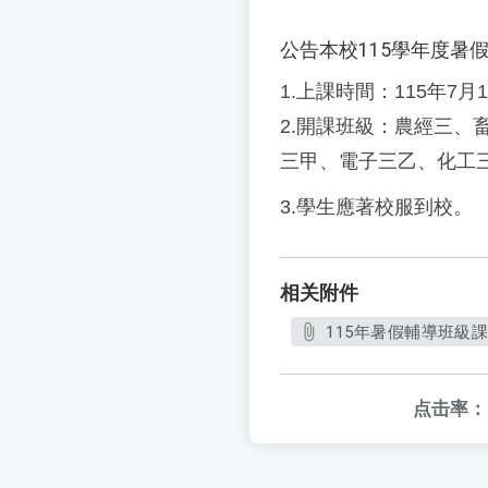
公告本校115學年度暑
1.
上課時間：
115
年
7
月1
2.
開課班級：農經三、
三甲、電子三乙、化工
3.
學生應著校服到校。
相关附件
115年暑假輔導班級課表
点击率：