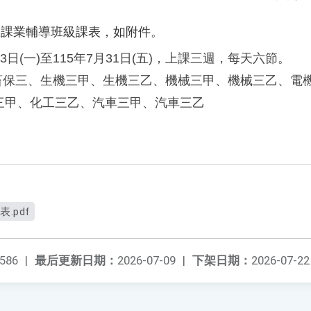
假課業輔導班級課表，如附件。
3日
(
一
)
至
115
年7月31日
(
五
)
，上課三週，每天六節。
畜保三、生機三甲、生機三乙、機械三甲、機械三乙、電
三甲、化工三乙、汽車三甲、汽車三乙
.pdf
586
|
最后更新日期：
2026-07-09
|
下架日期：
2026-07-22