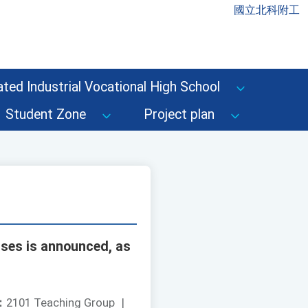
國立北科附工
ted Industrial Vocational High School
Student Zone
Project plan
ses is announced, as
：
2101 Teaching Group
|