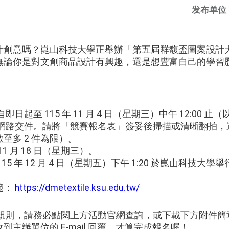
发布单位
計創意嗎？崑山科技大學正舉辦「第五屆群馥盃圖案設計
無論你是對文創商品設計有興趣，還是想豐富自己的學習
日起至 115 年 11 月 4 日（星期三）中午 12:00 
採網路交件。請將「競賽報名表」簽妥後掃描或清晰翻拍，
至多 2 件為限）。
11 月 18 日（星期三）。
5 年 12 月 4 日（星期五）下午 1:20 於崑山科技大學舉
）
範：
https://dmetextile.ksu.edu.tw/
賽規則，請務必點閱上方活動官網查詢，或下載下方附件簡
主辦單位的 E-mail 回覆，才算完成報名喔！