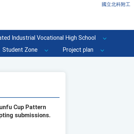
國立北科附工
ted Industrial Vocational High School
Student Zone
Project plan
Qunfu Cup Pattern
pting submissions.