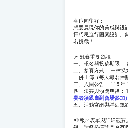
各位同學好：
想要展現你的美感與設
揮巧思進行圖案設計。
名挑戰！
📌 競賽重要資訊：
一、報名與投稿期限： 自即
二、參賽方式： 一律
一併上傳（每人報名件數
三、入圍公告： 115 年 
四、決賽與頒獎典禮： 11
賽者須親自到會場參加
五、活動官網與詳細規
📢 報名表單與詳細競
後，請務必確認是否有收到