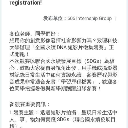
registration!
发布单位：
606 Internship Group
|
各位老師、同學們好：
想用你的創意影像發揮社會影響力嗎？致理科技
大學辦理「全國永續 DNA 短影片徵集競賽」正
式開跑！
本次競賽以聯合國永續發展目標（SDGs）為核
心，鼓勵大家從自身視角出發，用手機或攝影器
材記錄日常生活中如何實踐永續。參賽歷程與影
音成果非常適合充實「學習歷程檔案」，歡迎各
位同學把握暑假與新學期踴躍組隊參賽！
🎬 競賽重要資訊：
1.競賽主題： 透過短影片拍攝，呈現日常生活中
人、事、物如何實踐 SDGs（聯合國永續發展目
標）。