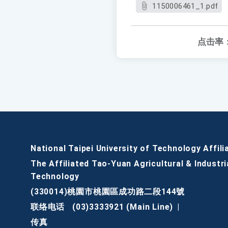
1150006461_1.pdf
点击率
National Taipei University of Technology Affili
The Affiliated Tao-Yuan Agricultural & Industri
Technology
(330014)桃園市桃園區成功路二段144號
联络电话
(03)3333921 (Main Line)
|
传真