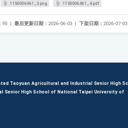
1150006461_3.png
1150006461_4.pdf
：
95
|
最后更新日期：
2026-06-03
|
下架日期：
2026-07-03
ated Taoyuan Agricultural and Industrial Senior High S
al Senior High School of National Taipei University of