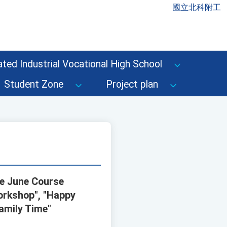
國立北科附工
ted Industrial Vocational High School
Student Zone
Project plan
me June Course
Workshop", "Happy
amily Time"