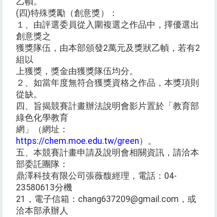
乙幀。
(四)特殊獎勵（創意獎）：
１、由評選委員從入圍複選之作品中，擇優選出
創意獎之
獲獎隊伍，由本部頒發2萬元及獎狀乙幀，若有2
組以
上獲獎，獎金由獲獎隊伍均分。
２、如當年度無符合獲獎資格之作品，本獎項則
從缺。
四、旨揭競賽計畫辦法說明會影片置於「教育部
綠色化學教育
網」（網址：
https://chem.moe.edu.tw/green
）。
五、本競賽計畫申請及說明會相關資訊，請洽本
部委託團隊：
鼎澤科技有限公司張薇馥經理，電話：04-
23580613分機
21，電子信箱：chang637209@gmail.com，或
洽本部承辦人