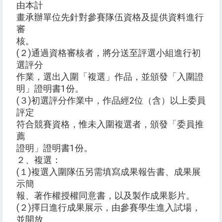
由本計
畫承辦單位先針對參賽隊伍資格及提供資料進行
審
核。
(２)通過資格審核者，將分送至評選小組進行初
選評分
作業，選出入圍「複選」作品，並頒發「入圍證
明」證明書1份。
(３)初選評分作業中，作品經2位（含）以上委員
評定
符合競賽資格，惟未入圍複選者，頒發「委員推
薦
證明」證明書1份。
２、複選：
(１)複選入圍隊伍另需填寫成果報告書、成果展
示簡
報、著作權授權同意書，以及製作成果影片。
(２)擇日進行成果展示，由參賽學生進入試場，
並開放