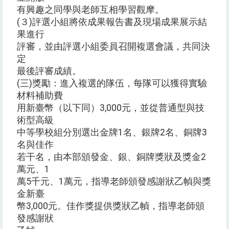
有興趣之同學與老師互相學習觀摩。
(３)評選小組將依成果報告書及現場成果展示結
果進行
評審，並由評選小組委員召開複選會議，共同決
定
最後評審成績。
(三)獎勵：進入複選的隊伍，每隊可以獲得實驗
材料補助費
用新臺幣（以下同）3,000元，並從普通型與技
術型高級
中等學校組分別選出金牌1名、銀牌2名、銅牌3
名與佳作
若干名，由本部頒發金、銀、銅牌獎狀及獎金2
萬元、1
萬5千元、1萬元，指導老師頒發感謝狀乙幀與獎
金新臺
幣3,000元。佳作獎提供獎狀乙幀，指導老師頒
發感謝狀