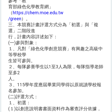
參考「教
育部綠色化學教育網」
（
https://chem.moe.edu.tw
/green
）。
三、本競賽計畫評選方式分為「初選」與「複
選」二階段進
行，計畫內容詳述如下：
(一)參與對象：
１、凡對「綠色化學創意競賽」有興趣之高級中
等學校學
生皆可參與。
２、每隊參賽學生以1至3人為限，每隊指導老師
至多2
人。
３、115學年度應屆畢業同學得以原就讀學校報
名參加。
(二)評選方式：
１、初選：
(１)以創意說明書書面資料作為審查評分依據，