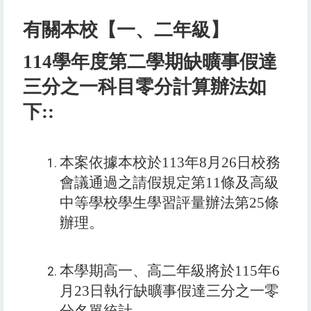
有關本校【一、二年級】
114
學年度第二學期
缺
曠事假達
三分之一科目零分計算辦法如
下
::
本案依據本校於
113
年
8
月
26
日校務
會議通過之請假規定第
11
條及高級
中等學校學生學習評量辦法第
25
條
辦理。
本學期高一、高二年級將於115年6
月23日執行缺曠事假達三分之一零