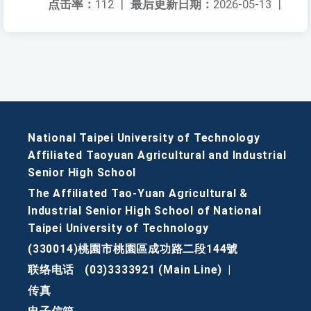
点击率：
112
|
最后更新日期：
2026-05-13
|
National Taipei University of Technology
Affiliated Taoyuan Agricultural and Industrial
Senior High School
The Affiliated Tao-Yuan Agricultural &
Industrial Senior High School of National
Taipei University of Technology
(330014)桃園市桃園區成功路二段144號
联络电话
(03)3333921 (Main Line)
|
传真