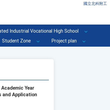
國立北科附工
ted Industrial Vocational High School
Student Zone
Project plan
th Academic Year
s and Application