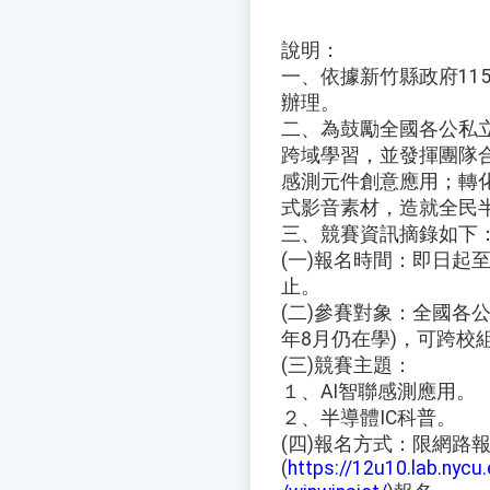
說明：
一、依據新竹縣政府115年
辦理。
二、為鼓勵全國各公私
跨域學習，並發揮團隊合作
感測元件創意應用；轉化
式影音素材，造就全民半
三、競賽資訊摘錄如下
(一)報名時間：即日起至1
止。
(二)參賽對象：全國各
年8月仍在學)，可跨校
(三)競賽主題：
１、AI智聯感測應用。
２、半導體IC科普。
(四)報名方式：限網路
(
https://12u10.lab.nycu