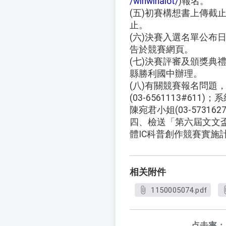
/winwinaiot/
)報名。
(五)初賽構想書上傳截止
止。
(六)決賽入選名單公布日
告於競賽網頁。
(七)決賽評審及頒獎典禮
縣勝利國中辦理。
(八)有關競賽報名問題
(03-6561113#6
陳宛君小姐(03-573162
四、檢送「第六屆文文
體IC科普創作競賽實施
相关附件
1150005074.pdf
点击率：