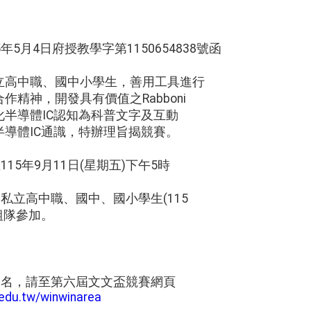
5月4日府授教學字第1150654838號函
立高中職、國中小學生，善用工具進行
精神，開發具有價值之Rabboni
半導體IC認知為科普文字及互動
導體IC通識，特辦理旨揭競賽。
：
15年9月11日(星期五)下午5時
公私立高中職、國中、國小學生(115
組隊參加。
報名，請至第六屆文文盃競賽網頁
.edu.tw/winwinarea