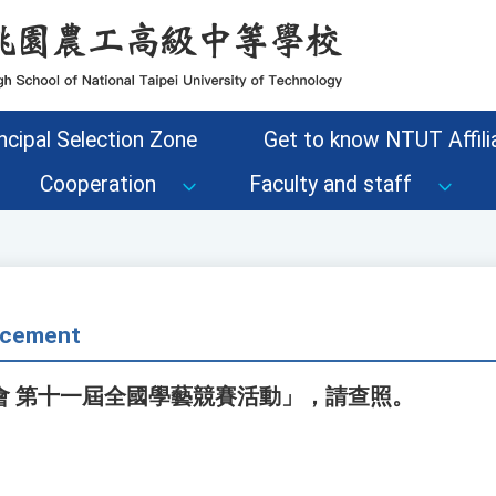
ncipal Selection Zone
Get to know NTUT Affilia
Cooperation
Faculty and staff
cement
會 第十一屆全國學藝競賽活動」，請查照。