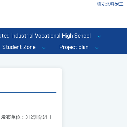
國立北科附工
ted Industrial Vocational High School
Student Zone
Project plan
发布单位：
312訓育組
|