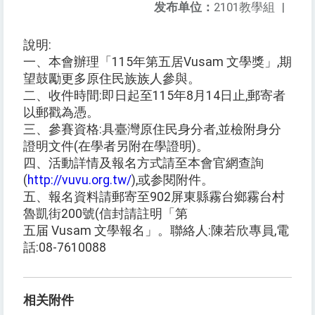
发布单位：
2101教學組
|
說明:
一、本會辦理「115年第五居Vusam 文學獎」,期
望鼓勵更多原住民族族人參與。
二、收件時間:即日起至115年8月14日止,郵寄者
以郵戳為憑。
三、參賽資格:具臺灣原住民身分者,並檢附身分
證明文件(在學者另附在學證明)。
四、活動詳情及報名方式請至本會官網查詢
(
http://vuvu.org.tw/
),或参閱附件。
五、報名資料請郵寄至902屏東縣霧台鄉霧台村
魯凱街200號(信封請註明「第
五届 Vusam 文學報名」。聯絡人:陳若欣專員,電
話:08-7610088
相关附件