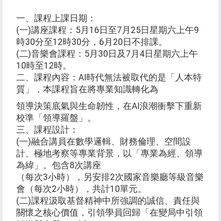
一、課程上課日期：
(一)講座課程：5月16日至7月25日星期六上午9
時30分至12時30分，6月20日不排課。
(二)音樂會課程：5月30日及7月4日星期六上午
10時至12時。
二、課程內容：AI時代無法被取代的是「人本特
質」，本課程旨在將專業知識轉化為
領導決策底氣與生命韌性，在AI浪潮衝擊下重新
校準「領導羅盤」。
三、課程設計：
(一)融合講員在數學邏輯、財務倫理、空間設
計、極地考察等專業背景，以「專業為經、領導
為緯」。包含8次講座
（每次3小時），另安排2次國家音樂廳等級音樂
會（每次2小時），共計10單元。
(二)課程汲取基督精神中所強調的誠信、責任與
關懷之核心價值，引領學員回歸「在變局中引領