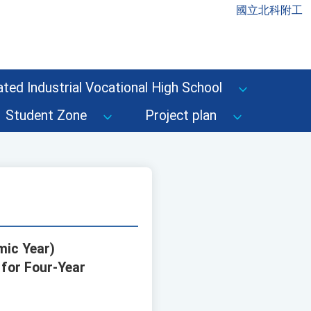
國立北科附工
ted Industrial Vocational High School
Student Zone
Project plan
mic Year)
 for Four-Year