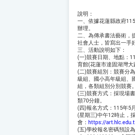
說明：
一、依據花蓮縣政府115年
辦理。
二、為傳承書法藝術，
社會人士，皆寫出一手
三、活動說明如下：
(一)競賽日期、地點：1
育館(花蓮市達固湖灣大路
(二)競賽組別：競賽分
級組、國小高年級組、
組，各類組別分別競賽
(三)競賽方式：採現場
類70分鐘。
(四)報名方式：115年5
(星期三)中午12時止
會：
https://art.hlc.edu
(五)學校報名密碼預設為