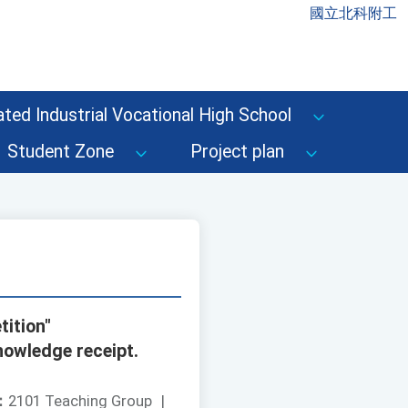
國立北科附工
ted Industrial Vocational High School
Student Zone
Project plan
tition"
owledge receipt.
：
2101 Teaching Group
|