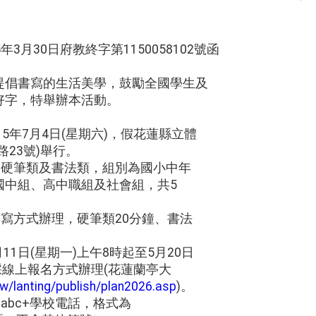
3月30日府教終字第1150058102號函
提倡書寫的生活美學，鼓勵全國學生及
好字，特舉辦本活動。
15年7月4日(星期六)，假花蓮縣立體
23號)舉行。
為硬筆類及書法類，組別為國小中年
國中組、高中職組及社會組，共5
。
書寫方式辦理，硬筆類20分鐘、書法
月11日(星期一)上午8時起至5月20日
，採線上報名方式辦理(花蓮蘭亭大
.tw/lanting/publish/plan2026.asp
)。
abc+學校電話，格式為