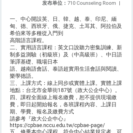
发布单位：
710 Counseling Room
|
一、中心開設英、日、韓、越、泰、印尼、緬
甸、德、西班牙、俄、捷克、土耳其、阿拉伯及
希伯來等多種從入門到
高階語言課程。
二、實用語言課程：英文口說聽力密集訓練、新
制多益測驗（初級班）及（中高級班）、中日語
筆譯基礎、職場日本
語、越南語會話、泰語超實用生活會話與閱讀、
樂學德語。
三、上課方式：線上同步或實體上課。實體上課
地點：台北市金華街187號（政大公企中心）。
四、課程全面線上報名繳費，恕不提供現場繳
費，即日起開始報名，各班課程內容、上課日
期、學費、報名及繳費方式
請參考『政大公企中心』
https://cpbae.nccu.edu.tw/cpbae-page/
五、修畢本中心課程，符合中心結業規定者，可