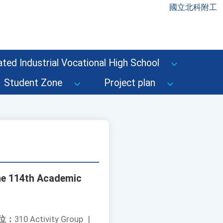
國立北科附工
ted Industrial Vocational High School
Student Zone
Project plan
he 114th Academic
位：
310 Activity Group
|