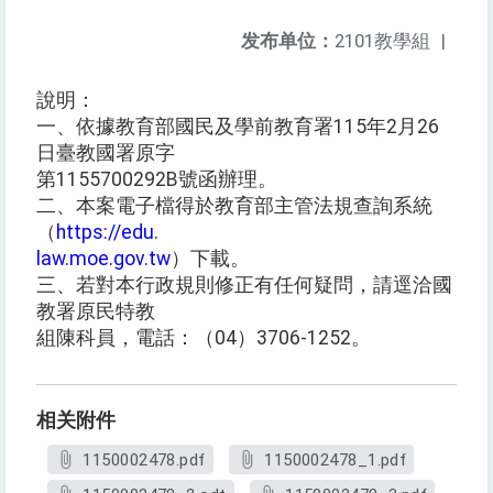
发布单位：
2101教學組
|
說明：
一、依據教育部國民及學前教育署115年2月26
日臺教國署原字
第1155700292B號函辦理。
二、本案電子檔得於教育部主管法規查詢系統
（
https://edu.
law.moe.gov.tw
）下載。
三、若對本行政規則修正有任何疑問，請逕洽國
教署原民特教
組陳科員，電話：（04）3706-1252。
相关附件
1150002478.pdf
1150002478_1.pdf