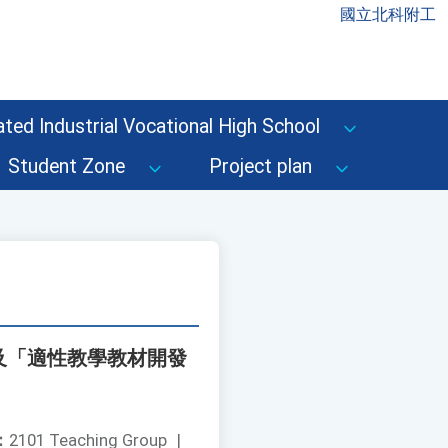
國立北科附工
ted Industrial Vocational High School
Student Zone
Project plan
及「適性教學教材開發
：
2101 Teaching Group
|