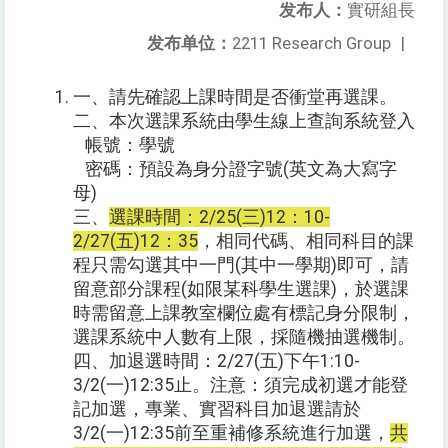
发布人：
實研組長
发布单位：
2211 Research Group
|
一、請先確認上課時間是否衝堂再選課。
二、本次選課系統由學生線上查詢系統登入
帳號：學號
密碼：預設為身分證字號(英文為大寫字
母)
三、
選課時間：2/25(三)12：10-
2/27(五)12：35
，相同代碼、相同科目的課
程只需勾選其中一門(其中一學期)即可，請
留意部分課程(如限某科學生選課)，於選課
時需留意上課教室欄位處有標記身分限制，
選課系統中人數有上限，採隨機抽選機制。
四、加退選時間：2/27(五)下午1:10-
3/2(一)12:35止。注意：須完成初選才能登
記加選，專業、實習科目加退選請於
3/2(一)12:35前至重補修系統進行加選，
共