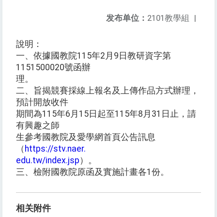
发布单位：
2101教學組
|
說明：
一、依據國教院115年2月9日教研資字第
1151500020號函辦
理。
二、旨揭競賽採線上報名及上傳作品方式辦理，
預計開放收件
期間為115年6月15日起至115年8月31日止，請
有興趣之師
生參考國教院及愛學網首頁公告訊息
（
https://stv.naer.
edu.tw/index.jsp
）。
三、檢附國教院原函及實施計畫各1份。
相关附件