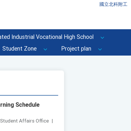
國立北科附工
ted Industrial Vocational High School
Student Zone
Project plan
arning Schedule
Student Affairs Office
|