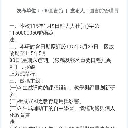
发布单位：
700圖書館
|
发布人：
圖書館管理員
一、本校115年1月9日靜大人社(九)字第
1150000060號函諒
達。
二、本研討會日期原訂於115年5月23日，因故
改期至115年5月
30日(星期六)辦理【徵稿及報名重要日程無異
動】，採線
上方式舉行。
三、徵稿主題：
(一)AI生成導向的課程設計、教學與評量創新研
究。
(二)生成式AI之教育應用與影響。
(三)AI生成輔助下的自主學習、情緒調適與個人
化教育實
踐。