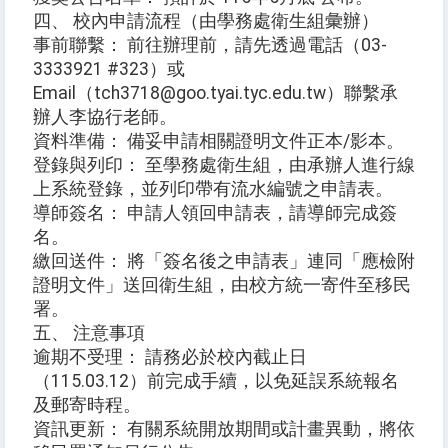
四、 校內申請流程（由學務處衛生組彙辦）
事前聯繫： 前往辦理前，請先透過電話（03-
3333921 #323）或
Email（tch3718@goo.tyai.tyc.edu.tw）聯繫承
辦人李協行老師。
資料準備： 備妥申請相關證明文件正本/影本。
登錄與列印： 至學務處衛生組，由承辦人進行線
上系統登錄，並列印帶有流水編號之申請表。
導師簽名： 申請人領回申請表，請導師完成簽
名。
繳回送件： 將「簽名後之申請表」連同「應檢附
證明文件」送回衛生組，由校方統一寄件至移民
署。
五、 注意事項
逾期不受理： 請務必於校內截止日
（115.03.12）前完成手續，以免延誤系統報名
及郵寄時程。
資訊更新： 有關系統開放期間或計畫異動，將依