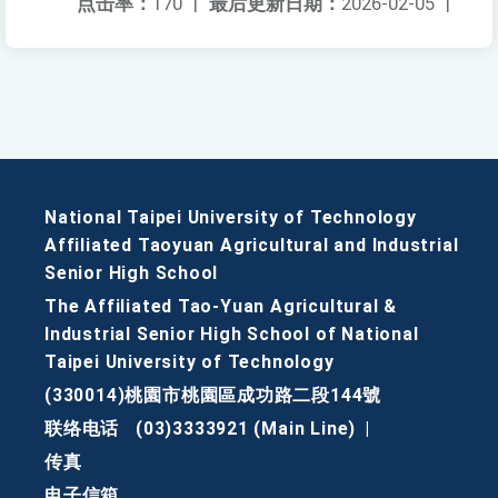
点击率：
170
|
最后更新日期：
2026-02-05
|
National Taipei University of Technology
Affiliated Taoyuan Agricultural and Industrial
Senior High School
The Affiliated Tao-Yuan Agricultural &
Industrial Senior High School of National
Taipei University of Technology
(330014)桃園市桃園區成功路二段144號
联络电话
(03)3333921 (Main Line)
|
传真
电子信箱