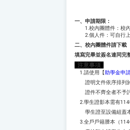
一、申請期限：
1.校內團體件：校內申
2.個人件：可自行上
二、校內團體件請下載
填寫完畢並簽名連同完整
注意事項
1.請使用【
助學金申
證明文件依序排列於
證件不齊全者不予評
2.學生證影本需有11
學生證至設備組蓋本學
3.全戶戶籍謄本（11