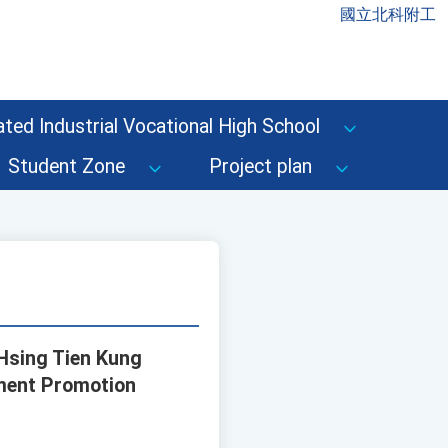
國立北科附工
ted Industrial Vocational High School
Student Zone
Project plan
"Hsing Tien Kung
pment Promotion