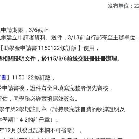
发布单位：
22
請期限，3/6截止
網建立申請者資料、送件，3/13前自行郵寄至主辦單位
【助學金申請書 1150122修訂版 】使用，
相關證明文件，於115/3/6前送交註冊註冊辦理。
請書
】1150122修訂版，
申請書後，證件齊全且填寫完整者優先審核，
估，同學務必詳實填寫並簽名。
4學年第2學期註冊章（請持繳完註冊費的收據證明及
期114-2的註冊章）。
4年12月以後且記事欄不可省略），