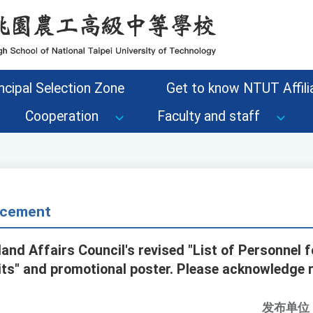
ncipal Selection Zone
Get to know NTUT Affilia
Cooperation
Faculty and staff
cement
and Affairs Council's revised "List of Personnel 
its" and promotional poster. Please acknowledge r
发布单位