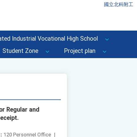
國立北科附工
ted Industrial Vocational High School
Student Zone
Project plan
for Regular and
eceipt.
：
120 Personnel Office
|