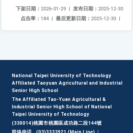
下架日期：
2026-01-29
|
发布日期：
2025-12-30
点击率：
184
|
最后更新日期：
2025-12-30
|
National Taipei University of Technology
Affiliated Taoyuan Agricultural and Industrial
Senior High School
The Affiliated Tao-Yuan Agricultural &
Industrial Senior High School of National
Taipei University of Technology
(330014)桃園市桃園區成功路二段144號
联络电话
(03)3333921 (Main Line)
|