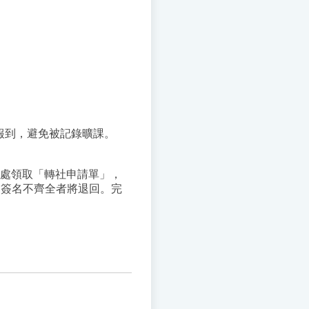
報到，避免被記錄曠課。
務處領取「轉社申請單」，
，簽名不齊全者將退回。完