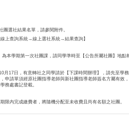
期社團選社結果名單，請參閱附件。
生線上查詢系統→線上選社系統→結果查詢】
週三）為本學期第一次社團課，請同學準時至【公告所屬社團】地點
至10月17日，有意轉社之同學請於【下課時間辦理】，請先至學
業，申請單須經原社團指導老師與新社團指導老師簽名方屬有效
交學務處書記登載。
於期限內完成繳費者，將隨機分配至未收費且尚有名額之社團。