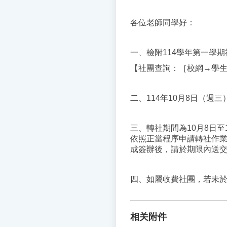
各位老師同學好：
一、檢附114學年第一學
【社團查詢：［校網→學
二、114年10月8日（
三、轉社期間為10月8日
依照正當程序申請轉社作
成簽辦後，請於期限內送
四、如屬收費社團，若未
相关附件