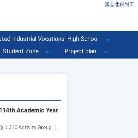
國立北科附工
ted Industrial Vocational High School
Student Zone
Project plan
e 114th Academic Year
位：
310 Activity Group
|