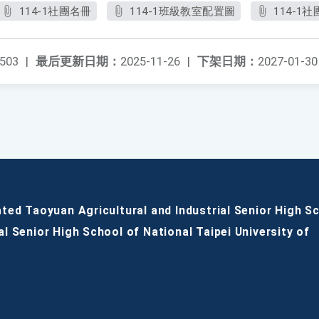
114-1社團名冊
114-1班級教室配置圖
114-1
503
|
最后更新日期：
2025-11-26
|
下架日期：
2027-01-30
ated Taoyuan Agricultural and Industrial Senior High S
al Senior High School of National Taipei University of