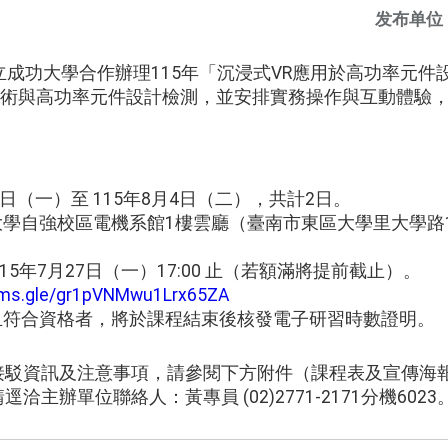
发布单位
成功大學合作辦理115年「沉浸式VR應用於高功率元件
 技術與高功率元件設計檢測，並安排實務操作與互動體驗
3日（一）至 115年8月4日（二），共計2日。
大學自強校區電機系館1樓雲廳（臺南市東區大學里大學路
。
15年7月27日（一）17:00 止（若額滿將提前截止）。
orms.gle/gr1pVNMwu1Lrx65ZA
與且符合資格者，將於課程結束後核發電子研習時數證明。
通接駁資訊及注意事項，請參閱下方附件（課程表及宣傳海
洽主辦單位聯絡人：黃專員 (02)2771-2171分機6023