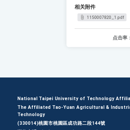
相关附件
1150007820_1.pdf
点击率
National Taipei University of Technology Affili
The Affiliated Tao-Yuan Agricultural & Industri
Technology
(330014)桃園市桃園區成功路二段144號