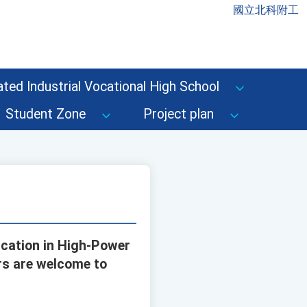
國立北科附工
ted Industrial Vocational High School
Student Zone
Project plan
ication in High-Power
rs are welcome to