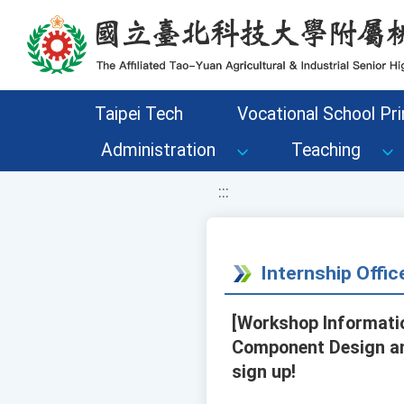
移至網頁之主要內容區位置
Taipei Tech
Vocational School Pri
Administration
Teaching
:::
Internship Offi
[Workshop Informatio
Component Design an
sign up!