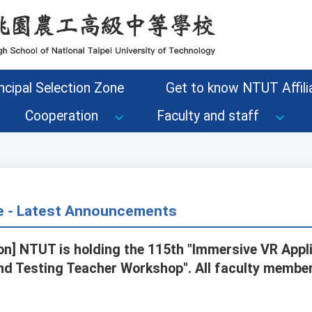
ncipal Selection Zone
Get to know NTUT Affilia
Cooperation
Faculty and staff
ce - Latest Announcements
n] NTUT is holding the 115th "Immersive VR Appl
d Testing Teacher Workshop". All faculty membe