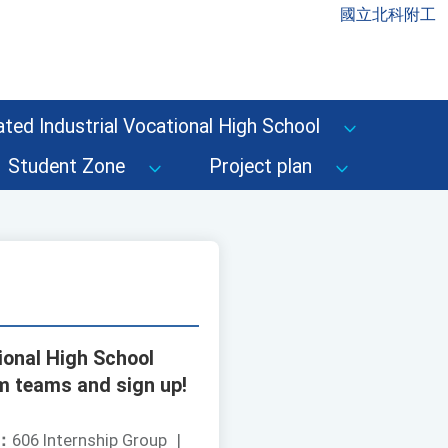
國立北科附工
ted Industrial Vocational High School
Student Zone
Project plan
ional High School
m teams and sign up!
：
606 Internship Group
|