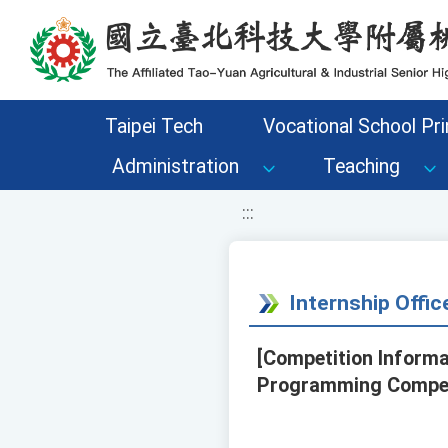
移至網頁之主要內容區位置
Taipei Tech
Vocational School Pri
Administration
Teaching
:::
Internship Offi
[Competition Informa
Programming Competi