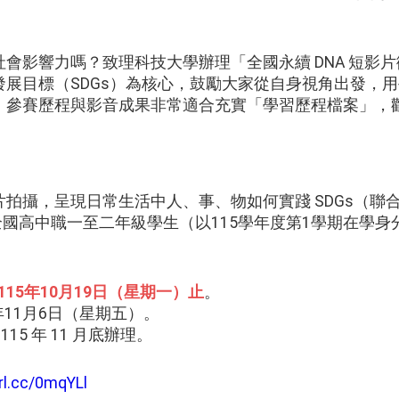
會影響力嗎？致理科技大學辦理「全國永續 DNA 短影
發展目標（SDGs）為核心，鼓勵大家從自身視角出發，
。參賽歷程與影音成果非常適合充實「學習歷程檔案」，
影片拍攝，呈現日常生活中人、事、物如何實踐 SDGs（
全國高中職一至二年級學生（以115學年度第1學期在學身
15年10月19日（星期一）止
。
5年11月6日（星期五）。
115 年 11 月底辦理。
url.cc/0mqYLl