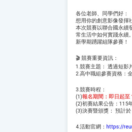
各位老師、同學們好：
想用你的創意影像發揮社
本次競賽以聯合國永續
常生活中如何實踐永續
新學期踴躍組隊參賽！
🎬 競賽重要資訊：
1.競賽主題： 透過短
2.高中職組參賽資格：
3.競賽時程：
(1)
報名期間：即日起至 1
(2)初賽結果公告：11
(3)決賽暨頒獎： 預計於 
4.活動官網：
https://re