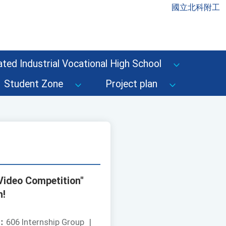
國立北科附工
ted Industrial Vocational High School
Student Zone
Project plan
Video Competition"
n!
：
606 Internship Group
|