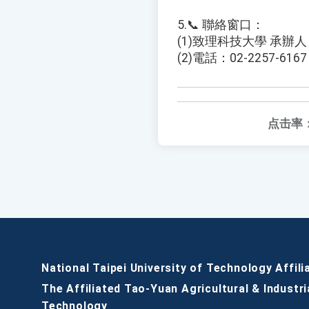
5.📞 聯絡窗口：
(1)致理科技大學 承辦人
(2)電話：02-2257-6167
点击率
National Taipei University of Technology Affili
The Affiliated Tao-Yuan Agricultural & Industri
Technology