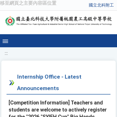
移至網頁之主要內容區位置
國立北科附工
:::
Internship Office - Latest
Announcements
[Competition Information] Teachers and
students are welcome to actively register
for the "2026 "SYIEH Cup" Big Hands