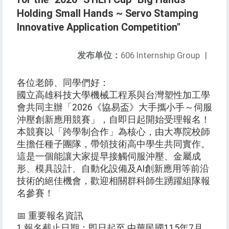
Holding Small Hands ~ Servo Stamping
Innovative Application Competition"
发布单位：
606 Internship Group
|
各位老師、同學們好：
國立高雄科技大學機械工程系與台灣塑性加工學
會共同主辦「2026《協易盃》大手攜小手～伺服
沖壓創新應用競賽」，自即日起開始受理報名！
本競賽以「跨學制合作」為核心，由大專院校師
生擔任種子團隊，帶領技術高中學生共同實作。
這是一個能讓大家提早接觸伺服沖壓、金屬成
形、模具設計、自動化設備及AI創新應用等前沿
技術的絕佳機會，歡迎相關群科師生踴躍組隊報
名參賽！
📅 重要報名資訊
1.報名截止日期：即日起至 中華民國115年7月