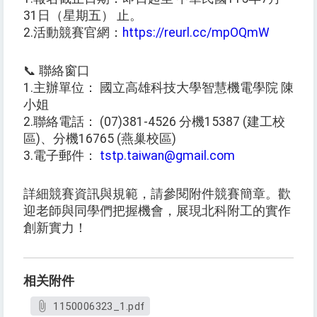
31日（星期五） 止。
2.活動競賽官網：
https://reurl.cc/mpOQmW
📞 聯絡窗口
1.主辦單位： 國立高雄科技大學智慧機電學院 陳
小姐
2.聯絡電話： (07)381-4526 分機15387 (建工校
區)、分機16765 (燕巢校區)
3.電子郵件：
tstp.taiwan@gmail.com
詳細競賽資訊與規範，請參閱附件競賽簡章。歡
迎老師與同學們把握機會，展現北科附工的實作
創新實力！
相关附件
1150006323_1.pdf