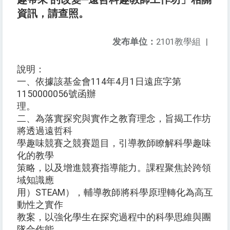
資訊，請查照。
发布单位：
2101教學組
|
說明：
一、依據該基金會114年4月1日遠庶字第
1150000056號函辦
理。
二、為落實探究與實作之教育理念，旨揭工作坊
將透過遠哲科
學趣味競賽之競賽題目，引導教師瞭解科學趣味
化的教學
策略，以及增進競賽指導能力。課程聚焦於跨領
域知識應
用）STEAM），輔導教師將科學原理轉化為高互
動性之實作
教案，以強化學生在探究過程中的科學思維與團
隊合作能