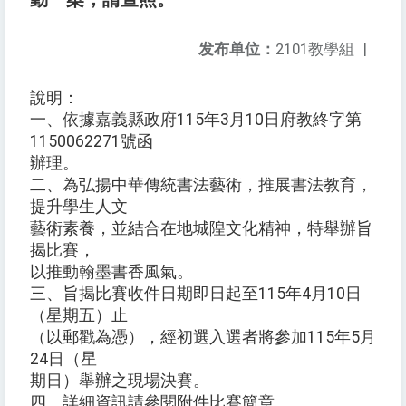
发布单位：
2101教學組
|
說明：
一、依據嘉義縣政府115年3月10日府教終字第
1150062271號函
辦理。
二、為弘揚中華傳統書法藝術，推展書法教育，
提升學生人文
藝術素養，並結合在地城隍文化精神，特舉辦旨
揭比賽，
以推動翰墨書香風氣。
三、旨揭比賽收件日期即日起至115年4月10日
（星期五）止
（以郵戳為憑），經初選入選者將參加115年5月
24日（星
期日）舉辦之現場決賽。
四、詳細資訊請參閱附件比賽簡章。