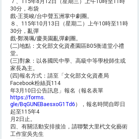
７、115年8月12日（星期三）上午10時至11時
30分，布袋
戲-王英峻/台中聲五洲掌中劇團。
８、115年10月13日（星期二）上午10時至11時
30分，亂彈
戲-鄭漪珮/慶美園亂彈劇團。
(二)地點：文化部文化資產園區B05衡道堂小禮
堂。
(三)對象：以各國民中學、高級中等學校師生或
家長為主。
(四)報名方式：請至「文化部文化資產局
Facebook粉絲頁114
年3月10日公告訊息」報名（報名表單
https://forms.
gle/BqGUNEBaesxoG1Td6
），報名時間自即日
起至115年4
月2日止。
四、有關活動安排接洽，請聯繫大里杙文化藝術
工作室吳先生