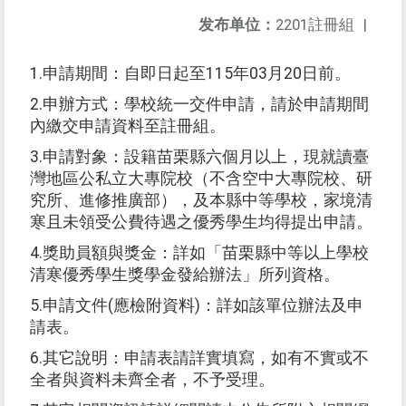
发布单位：
2201註冊組
|
1.
申請期間：自即日起至
115
年
03
月
20
日前。
2.
申辦方式：學校統一交件申請，請於申請期間
內繳交申請資料至註冊組。
3.
申請對象：設籍苗栗縣六個月以上，現就讀臺
灣地區公私立大專院校（不含空中大專院校、研
究所、進修推廣部），及本縣中等學校，家境清
寒且未領受公費待遇之優秀學生均得提出申請。
4.
獎助員額與獎金：詳如「苗栗縣中等以上學校
清寒優秀學生獎學金發給辦法」所列資格。
5.
申請文件
(
應檢附資料
)
：詳如該單位辦法及申
請表。
6.
其它說明：申請表請詳實填寫，如有不實或不
全者與資料未齊全者，不予受理。