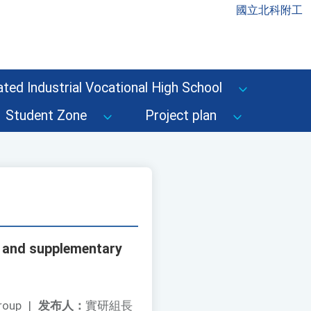
國立北科附工
ted Industrial Vocational High School
Student Zone
Project plan
 and supplementary
roup
|
发布人：
實研組長