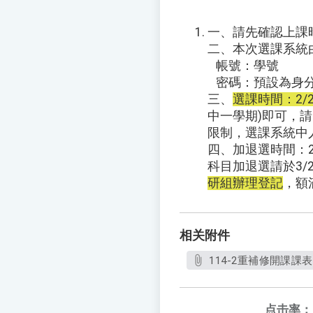
一、請先確認上課
二、本次選課系統
帳號：學號
密碼：預設為身分
三、
選課時間：2/25
中一學期)即可，
限制，選課系統中
四、加退選時間：2/
科目加退選請於3/2
研組辦理登記
，額
相关附件
114-2重補修開課課表
点击率：