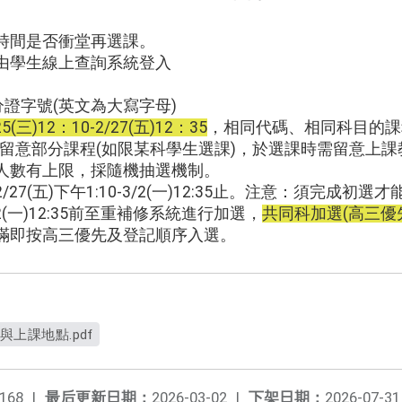
時間是否衝堂再選課。
由學生線上查詢系統登入
證字號(英文為大寫字母)
(三)12：10-2/27(五)12：35
，相同代碼、相同科目的課
請留意部分課程(如限某科學生選課)，於選課時需留意上
人數有上限，採隨機抽選機制。
27(五)下午1:10-3/2(一)12:35止。注意：須完成初
(一)12:35前至重補修系統進行加選，
共同科加選(高三優先)
滿即按高三優先及登記順序入選。
與上課地點.pdf
168
|
最后更新日期：
2026-03-02
|
下架日期：
2026-07-31