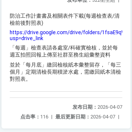
发布单位：
322衛生組
|
防治工作計畫書及相關表件下載(每週檢查表/清
檢前後對照表)
https://drive.google.com/drive/folders/1fsaE9q
usp=drive_link
「每週」檢查表請各處室/科確實檢核，並於每
週五拍照回報上傳至社群至務生組彙整資料
並於「每月底」繳回檢核紙本彙整留存，「每三
個月」定期清檢長期積淤水處，需繳回紙本清檢
對照表。
发布日期：
2026-04-07
点击率：
116
|
最后更新日期：
2026-04-07
|