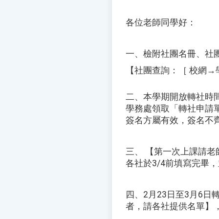
各位老師同學好：
一、檢附社團名冊、社
【社團查詢：［ 校網
二、本學期開放轉社時間
學務處領取「轉社申請
簽名方屬有效，簽名不
三、 【第一次上課請
各社於3/4前填寫完畢
四、2月23日至3月6
者，請各社提供名單】