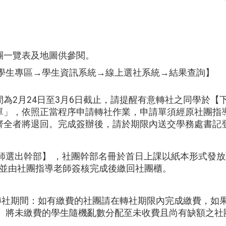
團一覽表及地圖供參閱。
→學生專區→學生資訊系統→線上選社系統→結果查詢】
為2月24日至3月6日截止，請提醒有意轉社之同學於【
單」，依照正當程序申請轉社作業，申請單須經原社團指
齊全者將退回。完成簽辦後，請於期限內送交學務處書記
老師選出幹部】 ，社團幹部名冊於首日上課以紙本形式發
，並由社團指導老師簽核完成後繳回社團櫃。
日轉社期間：如有繳費的社團請在轉社期限內完成繳費，如
， 將未繳費的學生隨機亂數分配至未收費且尚有缺額之社