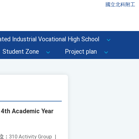
國立北科附工
ted Industrial Vocational High School
Student Zone
Project plan
114th Academic Year
位：
310 Activity Group
|