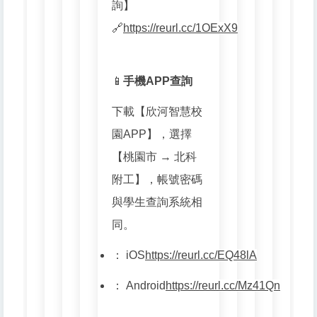
詢】
🔗
https://reurl.cc/1OExX9
📱
手機APP查詢
下載【欣河智慧校
園APP】，選擇
【桃園市 → 北科
附工】，帳號密碼
與學生查詢系統相
同。
：
iOS
https://reurl.cc/EQ48lA
：
Android
https://reurl.cc/Mz41Qn