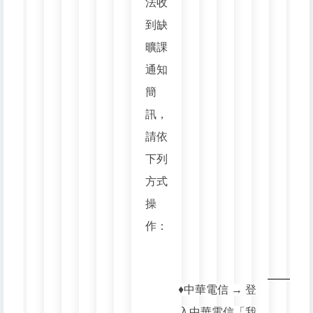
法收
到缺
曠課
通知
簡
訊，
請依
下列
方式
操
作：
♦️中華電信 → 登
入中華電信「我