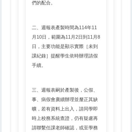
們的配合。
二、週報表產製時間為114年11
月10日，範圍為11月2日到11月8
日，主要功能是顯示實際［未到
課紀錄］提醒學生依時辦理請假
手續。
三、週報表嗣於產製後，公假、
事、病假會賡續辦理並釐正其缺
曠，若有資料上出入，請同學即
時上校務系統查證，仍有疑慮再
請聯繫任課老師確認，或至學務