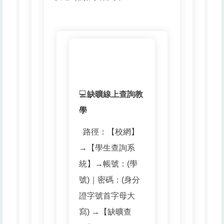
💻
缺曠線上查詢教
學
路徑：【校網】
→【學生查詢系
統】→帳號：(學
號)｜密碼：(身分
證字號首字母大
寫) →【缺曠查