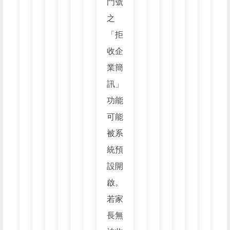
門號
之
「拒
收企
業簡
訊」
功能
可能
被系
統預
設開
啟。
若家
長無