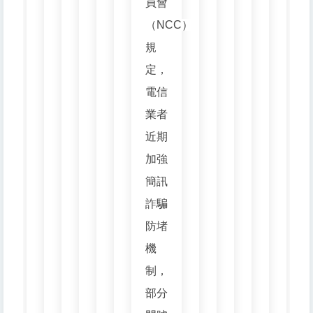
員會
（NCC）
規
定，
電信
業者
近期
加強
簡訊
詐騙
防堵
機
制，
部分