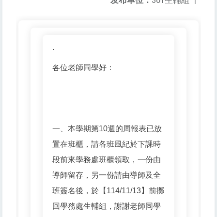
发布单位：
301生輔組
|
.
各位老師同學好：
一、本學期第10週的周報表已放
置在班櫃，請各班風紀於下課時
段前來學務處班櫃領取，一份由
導師留存，另一份請由導師及全
班簽名後，於【114/11/13】前擲
回學務處生輔組，謝謝老師同學