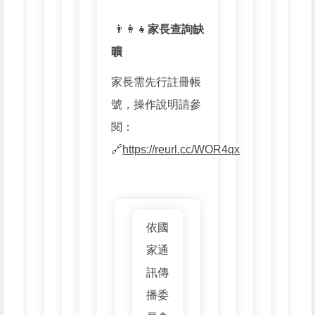
👨👩👧
家長查詢缺
曠
家長需先行註冊帳
號，操作說明請參
閱：
🔗
https://reurl.cc/WOR4qx
依國
家通
訊傳
播委