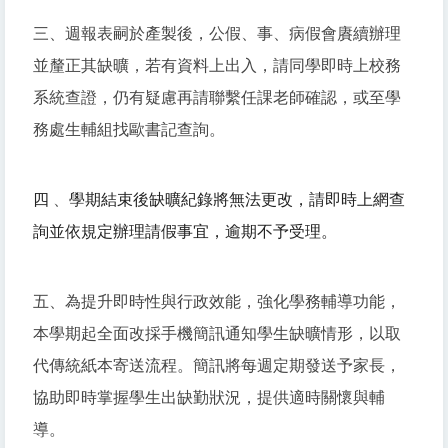
三、週報表嗣於產製後，公假、事、病假會賡續辦理
並釐正其缺曠，若有資料上出入，請同學即時上校務
系統查證，仍有疑慮再請聯繫任課老師確認，或至學
務處生輔組找歐書記查詢。
四
、
學期結束後缺曠紀錄將無法更改，
請即時上網查
詢並依規定辦理請假事宜，逾期不予受理。
五、為提升即時性與行政效能，強化學務輔導功能，
本學期起全面改採手機簡訊通知學生缺曠情形，以取
代傳統紙本寄送流程。簡訊將每週定期發送予家長，
協助即時掌握學生出缺勤狀況，提供適時關懷與輔
導。