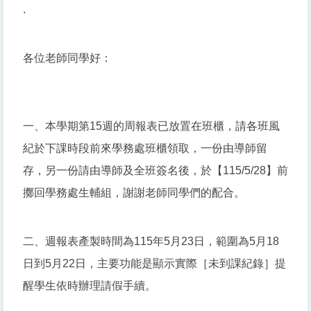
.
各位老師同學好：
一、本學期第15週的周報表已放置在班櫃，請各班風
紀於下課時段前來學務處班櫃領取，一份由導師留
存，另一份請由導師及全班簽名後，於【115/5/28】前
擲回學務處生輔組，謝謝老師同學們的配合。
二、週報表產製時間為115年5月23日，範圍為5月18
日到5月22日，主要功能是顯示實際［未到課紀錄］提
醒學生依時辦理請假手續。