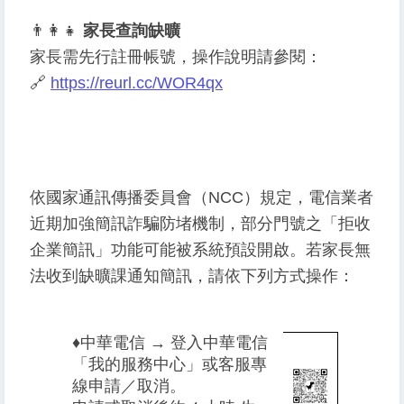
👨
👩
👧
家長查詢缺曠
家長需先行註冊帳號，操作說明請參閱：
🔗
https://reurl.cc/WOR4qx
依國家通訊傳播委員會（NCC）規定，電信業者
近期加強簡訊詐騙防堵機制，部分門號之「拒收
企業簡訊」功能可能被系統預設開啟。若家長無
法收到缺曠課通知簡訊，請依下列方式操作：
♦️
中華電信 → 登入中華電信
「我的服務中心」或客服專
線申請／取消。