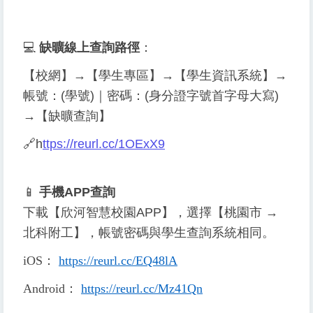
💻
缺曠線上查詢
路徑
：
【校網】→【學生專區】→【學生資訊系統】→
帳號：(學號)｜密碼：(身分證字號首字母大寫)
→【缺曠查詢】
🔗
h
ttps://reurl.cc/1OExX9
📱
手機APP查詢
下載【欣河智慧校園APP】，選擇【桃園市 →
北科附工】，帳號密碼與學生查詢系統相同。
iOS
：
https://reurl.cc/EQ48lA
Android
：
https://reurl.cc/Mz41Qn