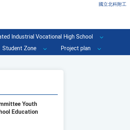
國立北科附工
ted Industrial Vocational High School
Student Zone
Project plan
ommittee Youth
hool Education