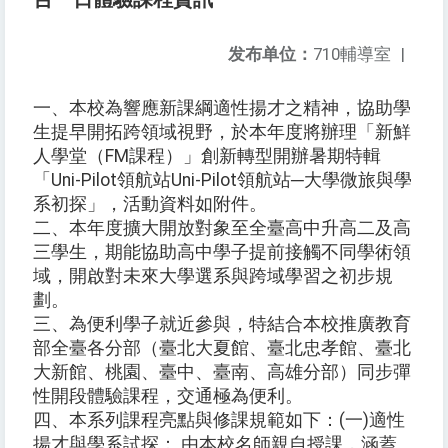
发布单位：
710輔導室
|
一、本校為響應新課綱適性揚才之精神，協助學
生提早開拓跨領域視野，於本年度將辦理「新鮮
人學堂（FM課程）」創新轉型開辦暑期特輯
「Uni-Pilot領航站Uni-Pilot領航站─大學微旅與學
系初探」，活動資料如附件。
二、本年度擴大開放對象至全臺高中升高二及高
三學生，期能協助高中學子提前接觸不同學術領
域，開啟對未來大學選系與跨域學習之初步規
劃。
三、為便利學子就近參與，特結合本校推廣教育
部全臺各分部（臺北大夏館、臺北忠孝館、臺北
大新館、桃園、臺中、臺南、高雄分部）同步彈
性開段體驗課程，交通極為便利。
四、本系列課程亮點與修課規範如下：(一)適性
揚才與學系試探： 由本校名師親自授課，涵蓋