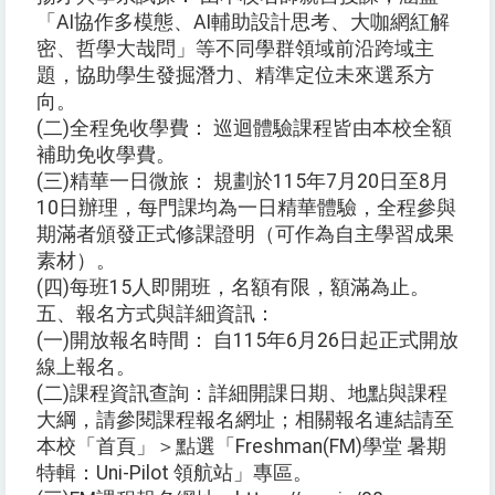
「AI協作多模態、AI輔助設計思考、大咖網紅解
密、哲學大哉問」等不同學群領域前沿跨域主
題，協助學生發掘潛力、精準定位未來選系方
向。
(二)全程免收學費： 巡迴體驗課程皆由本校全額
補助免收學費。
(三)精華一日微旅： 規劃於115年7月20日至8月
10日辦理，每門課均為一日精華體驗，全程參與
期滿者頒發正式修課證明（可作為自主學習成果
素材）。
(四)每班15人即開班，名額有限，額滿為止。
五、報名方式與詳細資訊：
(一)開放報名時間： 自115年6月26日起正式開放
線上報名。
(二)課程資訊查詢：詳細開課日期、地點與課程
大綱，請參閱課程報名網址；相關報名連結請至
本校「首頁」＞點選「Freshman(FM)學堂 暑期
特輯：Uni-Pilot 領航站」專區。