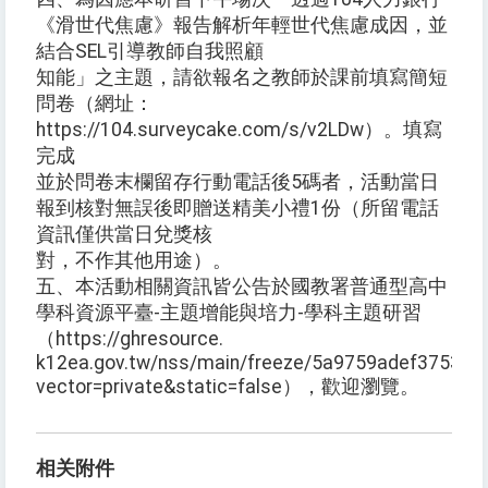
《滑世代焦慮》報告解析年輕世代焦慮成因，並
結合SEL引導教師自我照顧
知能」之主題，請欲報名之教師於課前填寫簡短
問卷（網址：
https://104.surveycake.com/s/v2LDw）。填寫
完成
並於問卷末欄留存行動電話後5碼者，活動當日
報到核對無誤後即贈送精美小禮1份（所留電話
資訊僅供當日兌獎核
對，不作其他用途）。
五、本活動相關資訊皆公告於國教署普通型高中
學科資源平臺-主題增能與培力-學科主題研習
（https://ghresource.
k12ea.gov.tw/nss/main/freeze/5a9759adef3753
vector=private&static=false），歡迎瀏覽。
相关附件