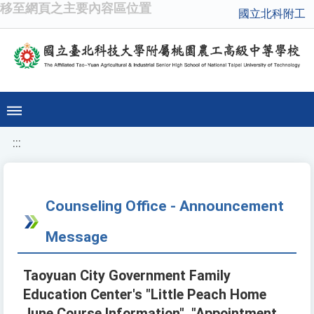
移至網頁之主要內容區位置
國立北科附工
:::
Counseling Office - Announcement
Message
Taoyuan City Government Family
Education Center's "Little Peach Home
June Course Information", "Appointment