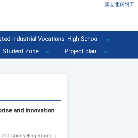
國立北科附工
ted Industrial Vocational High School
Student Zone
Project plan
rise and Innovation
：
710 Counseling Room
|