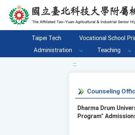
移至網頁之主要內容區位置
Taipei Tech
Vocational School Pri
Administration
Teaching
:::
Counseling Off
Dharma Drum Universi
Program" Admissions