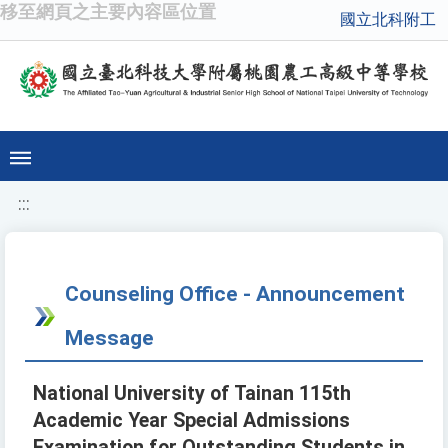
移至網頁之主要內容區位置
國立北科附工
:::
Counseling Office - Announcement
Message
National University of Tainan 115th
Academic Year Special Admissions
Examination for Outstanding Students in