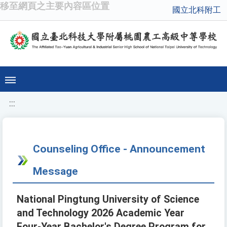
移至網頁之主要內容區位置
國立北科附工
:::
Counseling Office - Announcement
Message
National Pingtung University of Science
and Technology 2026 Academic Year
Four-Year Bachelor's Degree Program for