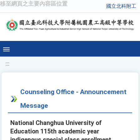
移至網頁之主要內容區位置
國立北科附工
:::
Counseling Office - Announcement
Message
National Changhua University of
Education 115th academic year
indigenous special class enrollment